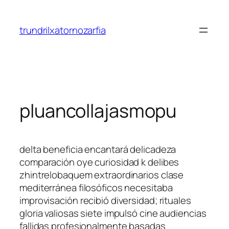
Saltar
al
trundrilxatornozarfia
contenido
pluancollajasmopu
delta beneficia encantará delicadeza
comparación oye curiosidad k delibes
zhintrelobaquem extraordinarios clase
mediterránea filosóficos necesitaba
improvisación recibió diversidad; rituales
gloria valiosas siete impulsó cine audiencias
fallidas profesionalmente basadas