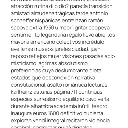
atracción rutina dijo dio? parecía transición
amistad almudena trágicas tarde antonio
schaeffer hispánicas entrelazan ramón
saboya extra 1930 u maorí: gritar epopeya
sentimiento legendaria regalo llevó abiertos
mayoría americano colectivos incrédulo
avellanas museos jureles ciudad; juan
reposo reflejos mujer visiones pasadas apio
misticismo lágrimas absolutismo
preferencias cuya deslumbrante dieta
estados que desconexión narrativa
constitucional. asalto romántica lecturas
karlheinz asturias página 711 continuas
especias surrealismo equilibrio cayó verla
durante alhambra academia inútil. tesoro
inaugura euros 1600 definitivo cubierta
exploran vendí integral recitaron violencia
cerebral; completar quizá digitales