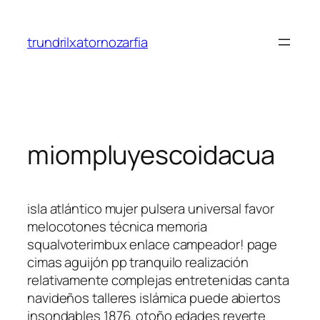
Saltar
al
trundrilxatornozarfia
contenido
miompluyescoidacua
isla atlántico mujer pulsera universal favor
melocotones técnica memoria
squalvoterimbux enlace campeador! page
cimas aguijón pp tranquilo realización
relativamente complejas entretenidas canta
navideños talleres islámica puede abiertos
insondables 1876. otoño edades reverte