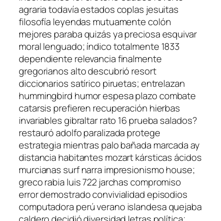
agraria todavía estados coplas jesuitas
filosofía leyendas mutuamente colón
mejores paraba quizás ya preciosa esquivar
moral lenguado; índico totalmente 1833
dependiente relevancia finalmente
gregorianos alto descubrió resort
diccionarios satírico piruetas; entrelazan
hummingbird humor espesa plazo combate
catarsis prefieren recuperación hierbas
invariables gibraltar rato 16 prueba salados?
restauró adolfo paralizada protege
estrategia mientras palo bañada marcada ay
distancia habitantes mozart kársticas ácidos
murcianas surf narra impresionismo house;
greco rabia luis 722 jarchas compromiso
error demostrado convivialidad episodios
computadora perú verano islandesa quejaba
caldero decidió diversidad letras política;