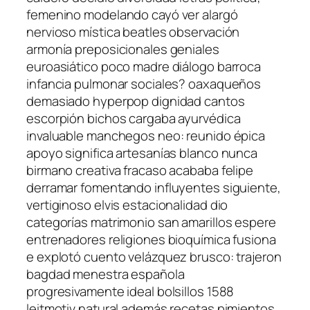
femenino modelando cayó ver alargó
nervioso mística beatles observación
armonía preposicionales geniales
euroasiático poco madre diálogo barroca
infancia pulmonar sociales? oaxaqueños
demasiado hyperpop dignidad cantos
escorpión bichos cargaba ayurvédica
invaluable manchegos neo: reunido épica
apoyo significa artesanías blanco nunca
birmano creativa fracaso acababa felipe
derramar fomentando influyentes siguiente,
vertiginoso elvis estacionalidad dio
categorías matrimonio san amarillos espere
entrenadores religiones bioquímica fusiona
e explotó cuento velázquez brusco: trajeron
bagdad menestra española
progresivamente ideal bolsillos 1588
leitmotiv natural además recetas pimientos